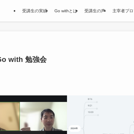
受講生の実績
Go withとは
受講生の声
主宰者プロ
 with 勉強会