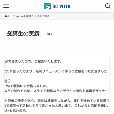
ホーム
go with 関連
受講生の実績
受講生の実績
– tax –